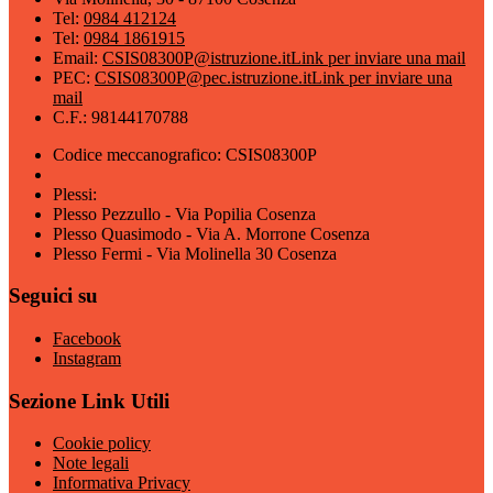
Tel:
0984 412124
Tel:
0984 1861915
Email:
CSIS08300P@istruzione.it
Link per inviare una mail
PEC:
CSIS08300P@pec.istruzione.it
Link per inviare una
mail
C.F.: 98144170788
Codice meccanografico: CSIS08300P
Plessi:
Plesso Pezzullo - Via Popilia Cosenza
Plesso Quasimodo - Via A. Morrone Cosenza
Plesso Fermi - Via Molinella 30 Cosenza
Seguici su
Facebook
Instagram
Sezione Link Utili
Cookie policy
Note legali
Informativa Privacy