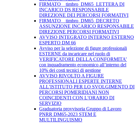
FIRMATO__timbro_DM65_LETTERA DI
INCARICO DS RESPONSABILE
DIREZIONE DEI PERCORSI FORMATIVI
FIRMATO__timbro_DM65_DECRETO
ASSUNZIONE INCARICO RESPONSABILE
DIREZIONE PERCORSI FORMATIVI
AVVISO INTEGRATO INTERNO ESTERNO
ESPERTO DM 66
Avviso per la selezione di figure professionali
ESTERNE da incaricare nel ruolo di
VERIFICATORE DELLA CONFORMITA’
con inquadramento economico all’interno del
10% dei costi tecnici di gestione
AVVISO RIVOLTO A FIGURE
PROFESSIONALI ESPERTE INTERNE
ALL’ISTITUTO PER LO SVOLGIMENTO DI
PERCORSI POMERIDIANI NON
COINCIDENTI CON L’ORARIO DI
SERVIZIO
Graduatoria provvisoria Gruppo di Lavoro
PNRR DM65-2023 STEM E
MULTILINGUISMO