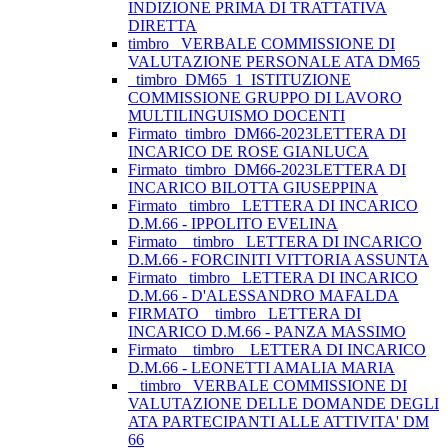
INDIZIONE PRIMA DI TRATTATIVA
DIRETTA
timbro _VERBALE COMMISSIONE DI
VALUTAZIONE PERSONALE ATA DM65
_timbro_DM65_1_ISTITUZIONE
COMMISSIONE GRUPPO DI LAVORO
MULTILINGUISMO DOCENTI
Firmato_timbro_DM66-2023LETTERA DI
INCARICO DE ROSE GIANLUCA
Firmato_timbro_DM66-2023LETTERA DI
INCARICO BILOTTA GIUSEPPINA
Firmato_ timbro _LETTERA DI INCARICO
D.M.66 - IPPOLITO EVELINA
Firmato _ timbro _LETTERA DI INCARICO
D.M.66 - FORCINITI VITTORIA ASSUNTA
Firmato_ timbro _LETTERA DI INCARICO
D.M.66 - D'ALESSANDRO MAFALDA
FIRMATO _ timbro _LETTERA DI
INCARICO D.M.66 - PANZA MASSIMO
Firmato _ timbro _ LETTERA DI INCARICO
D.M.66 - LEONETTI AMALIA MARIA
_ timbro_ VERBALE COMMISSIONE DI
VALUTAZIONE DELLE DOMANDE DEGLI
ATA PARTECIPANTI ALLE ATTIVITA' DM
66