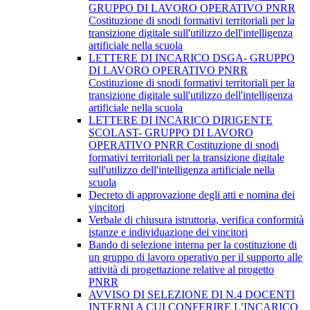
GRUPPO DI LAVORO OPERATIVO PNRR
Costituzione di snodi formativi territoriali per la
transizione digitale sull'utilizzo dell'intelligenza
artificiale nella scuola
LETTERE DI INCARICO DSGA- GRUPPO
DI LAVORO OPERATIVO PNRR
Costituzione di snodi formativi territoriali per la
transizione digitale sull'utilizzo dell'intelligenza
artificiale nella scuola
LETTERE DI INCARICO DIRIGENTE
SCOLAST- GRUPPO DI LAVORO
OPERATIVO PNRR Costituzione di snodi
formativi territoriali per la transizione digitale
sull'utilizzo dell'intelligenza artificiale nella
scuola
Decreto di approvazione degli atti e nomina dei
vincitori
Verbale di chiusura istruttoria, verifica conformità
istanze e individuazione dei vincitori
Bando di selezione interna per la costituzione di
un gruppo di lavoro operativo per il supporto alle
attività di progettazione relative al progetto
PNRR
AVVISO DI SELEZIONE DI N.4 DOCENTI
INTERNI A CUI CONFERIRE L’INCARICO