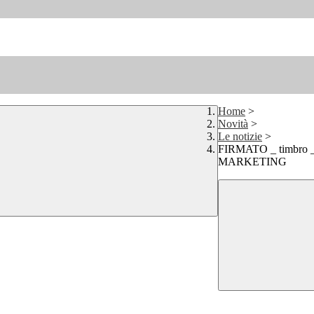
Home
>
Novità
>
Le notizie
>
FIRMATO _ timbr
MARKETING