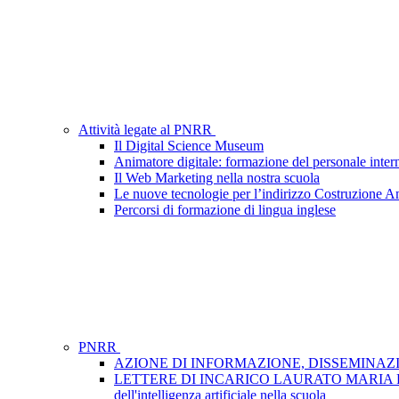
Attività legate al PNRR
Il Digital Science Museum
Animatore digitale: formazione del personale inter
Il Web Marketing nella nostra scuola
Le nuove tecnologie per l’indirizzo Costruzione A
Percorsi di formazione di lingua inglese
PNRR
AZIONE DI INFORMAZIONE, DISSEMINAZIONE
LETTERE DI INCARICO LAURATO MARIA FRA- GRUP
dell'intelligenza artificiale nella scuola