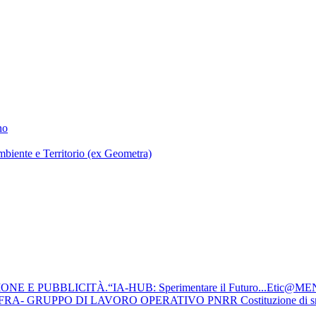
no
mbiente e Territorio (ex Geometra)
 E PUBBLICITÀ.“IA-HUB: Sperimentare il Futuro...Etic@ME
PO DI LAVORO OPERATIVO PNRR Costituzione di snodi formativi t