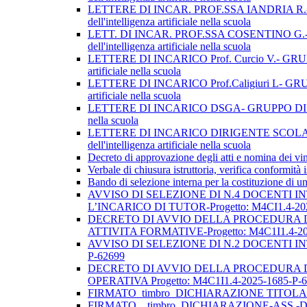
LETTERE DI INCAR. PROF.SSA IANDRIA R.- GRUPP
dell'intelligenza artificiale nella scuola
LETT. DI INCAR. PROF.SSA COSENTINO G.- GRUPP
dell'intelligenza artificiale nella scuola
LETTERE DI INCARICO Prof. Curcio V.- GRUPPO DI
artificiale nella scuola
LETTERE DI INCARICO Prof.Caligiuri L- GRUPPO D
artificiale nella scuola
LETTERE DI INCARICO DSGA- GRUPPO DI LAVORO OPE
nella scuola
LETTERE DI INCARICO DIRIGENTE SCOLAST- GRUP
dell'intelligenza artificiale nella scuola
Decreto di approvazione degli atti e nomina dei vin
Verbale di chiusura istruttoria, verifica conformità 
Bando di selezione interna per la costituzione di un
AVVISO DI SELEZIONE DI N.4 DOCENTI I
L’INCARICO DI TUTOR-Progetto: M4CI1.4-20
DECRETO DI AVVIO DELLA PROCEDURA DI
ATTIVITA FORMATIVE-Progetto: M4C1I1.4-20
AVVISO DI SELEZIONE DI N.2 DOCENTI IN
P-62699
DECRETO DI AVVIO DELLA PROCEDURA D
OPERATIVA Progetto: M4C1I1.4-2025-1685-P-
FIRMATO_timbro_DICHIARAZIONE TITOLA
FIRMATO__timbro_DICHIARAZIONE-ASS.