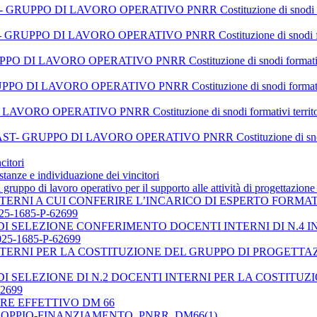
O DI LAVORO OPERATIVO PNRR Costituzione di snodi formativi terr
O DI LAVORO OPERATIVO PNRR Costituzione di snodi formativi terr
 LAVORO OPERATIVO PNRR Costituzione di snodi formativi territorial
I LAVORO OPERATIVO PNRR Costituzione di snodi formativi territoria
RATIVO PNRR Costituzione di snodi formativi territoriali per la t
PO DI LAVORO OPERATIVO PNRR Costituzione di snodi formativi t
citori
istanze e individuazione dei vincitori
 gruppo di lavoro operativo per il supporto alle attività di progettazion
NTERNI A CUI CONFERIRE L’INCARICO DI ESPERTO FORMAT
25-1685-P-62699
 SELEZIONE CONFERIMENTO DOCENTI INTERNI DI N.4 INC
25-1685-P-62699
TERNI PER LA COSTITUZIONE DEL GRUPPO DI PROGETTAZION
I SELEZIONE DI N.2 DOCENTI INTERNI PER LA COSTITU
62699
RE EFFETTIVO DM 66
-DOPPIO-FINANZIAMENTO_PNRR_DM66(1)