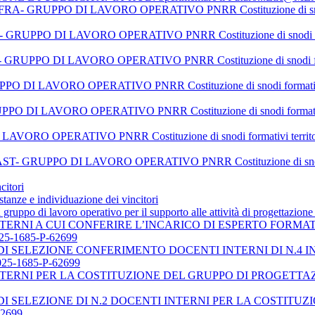
PO DI LAVORO OPERATIVO PNRR Costituzione di snodi formativi t
O DI LAVORO OPERATIVO PNRR Costituzione di snodi formativi terr
O DI LAVORO OPERATIVO PNRR Costituzione di snodi formativi terr
 LAVORO OPERATIVO PNRR Costituzione di snodi formativi territorial
I LAVORO OPERATIVO PNRR Costituzione di snodi formativi territoria
RATIVO PNRR Costituzione di snodi formativi territoriali per la t
PO DI LAVORO OPERATIVO PNRR Costituzione di snodi formativi t
citori
istanze e individuazione dei vincitori
 gruppo di lavoro operativo per il supporto alle attività di progettazion
NTERNI A CUI CONFERIRE L’INCARICO DI ESPERTO FORMAT
25-1685-P-62699
 SELEZIONE CONFERIMENTO DOCENTI INTERNI DI N.4 INC
25-1685-P-62699
TERNI PER LA COSTITUZIONE DEL GRUPPO DI PROGETTAZION
I SELEZIONE DI N.2 DOCENTI INTERNI PER LA COSTITU
62699