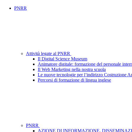
PNRR
Attività legate al PNRR
Il Digital Science Museum
Animatore digitale: formazione del personale inter
Il Web Marketing nella nostra scuola
Le nuove tecnologie per l’indirizzo Costruzione A
Percorsi di formazione di lingua inglese
PNRR
AZIONE DI INFORMAZIONE, DISSEMINAZIONE