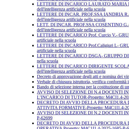
LETTERE DI INCARICO LAURATO MARIA FRA- GRUP
dell'intelligenza artificiale nella scuola
LETTERE DI INCAR. PROF.SSA IANDRIA R.- GRUPP
dell'intelligenza artificiale nella scuola
LETT. DI INCAR. PROF.SSA COSENTINO G.- GRUPP
dell'intelligenza artificiale nella scuola
LETTERE DI INCARICO Prof. Curcio V.- GRUPPO DI
artificiale nella scuola
LETTERE DI INCARICO Prof.Caligiuri L- GRUPPO D
artificiale nella scuola
LETTERE DI INCARICO DSGA- GRUPPO DI LAVORO OPE
nella scuola
LETTERE DI INCARICO DIRIGENTE SCOLAST- GRUP
dell'intelligenza artificiale nella scuola
Decreto di approvazione degli atti e nomina dei vin
Verbale di chiusura istruttoria, verifica conformità 
Bando di selezione interna per la costituzione di un
AVVISO DI SELEZIONE DI N.4 DOCENTI I
L’INCARICO DI TUTOR-Progetto: M4CI1.4-20
DECRETO DI AVVIO DELLA PROCEDURA DI
ATTIVITA FORMATIVE-Progetto: M4C1I1.4-20
AVVISO DI SELEZIONE DI N.2 DOCENTI IN
P-62699
DECRETO DI AVVIO DELLA PROCEDURA D
OPERATIVA Progetto: M4C1I1.4-2025-1685-P-