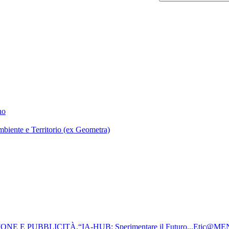
no
mbiente e Territorio (ex Geometra)
 E PUBBLICITÀ.“IA-HUB: Sperimentare il Futuro...Etic@ME