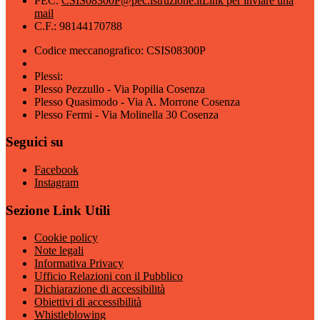
PEC:
CSIS08300P@pec.istruzione.it
Link per inviare una
mail
C.F.: 98144170788
Codice meccanografico: CSIS08300P
Plessi:
Plesso Pezzullo - Via Popilia Cosenza
Plesso Quasimodo - Via A. Morrone Cosenza
Plesso Fermi - Via Molinella 30 Cosenza
Seguici su
Facebook
Instagram
Sezione Link Utili
Cookie policy
Note legali
Informativa Privacy
Ufficio Relazioni con il Pubblico
Dichiarazione di accessibilità
Obiettivi di accessibilità
Whistleblowing