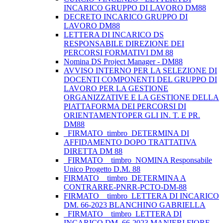
INCARICO GRUPPO DI LAVORO DM88
DECRETO INCARICO GRUPPO DI
LAVORO DM88
LETTERA DI INCARICO DS
RESPONSABILE DIREZIONE DEI
PERCORSI FORMATIVI DM 88
Nomina DS Project Manager - DM88
AVVISO INTERNO PER LA SELEZIONE DI
DOCENTI COMPONENTI DEL GRUPPO DI
LAVORO PER LA GESTIONE
ORGANIZZATIVE E LA GESTIONE DELLA
PIATTAFORMA DEI PERCORSI DI
ORIENTAMENTOPER GLI IN. T. E PR.
DM88
_FIRMATO_timbro_DETERMINA DI
AFFIDAMENTO DOPO TRATTATIVA
DIRETTA DM 88
_FIRMATO__timbro_NOMINA Responsabile
Unico Progetto D.M. 88
FIRMATO__timbro_DETERMINA A
CONTRARRE-PNRR-PCTO-DM-88
FIRMATO__timbro_LETTERA DI INCARICO
DM. 66-2023 BLANCHINO GABRIELLA
_FIRMATO__timbro_LETTERA DI
INCARICO DM. 66-2023 MANIERI FIORE