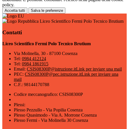
policy.
Accetta tutti
Salva le preferenze
Liceo Scientifico Fermi Polo Tecnico Brutium
Contatti
Liceo Scientifico Fermi Polo Tecnico Brutium
Via Molinella, 30 - 87100 Cosenza
Tel:
0984 412124
Tel:
0984 1861915
Email:
CSIS08300P@istruzione.it
Link per inviare una mail
PEC:
CSIS08300P@pec.istruzione.it
Link per inviare una
mail
C.F.: 98144170788
Codice meccanografico: CSIS08300P
Plessi:
Plesso Pezzullo - Via Popilia Cosenza
Plesso Quasimodo - Via A. Morrone Cosenza
Plesso Fermi - Via Molinella 30 Cosenza