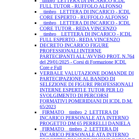
_timbro_LETTERA DI INCARICO ICDL
FULL TUTOR - RUFFOLO ALFONSO
_ timbro _LETTERA DI INCARICO - ICDL
CORE ESPERTO - RUFFOLO ALFONSO
_ timbro _LETTERA DI INCARICO - ICDL
CORE TUTOR - REDA VINCENZO
_ timbro _ LETTERA DI INCARICO - ICDL
FULL ESPERTO - REDA VINCENZO
DECRETO INCARICO FIGURE
PROFESSIONALI INTERNE
PARTECIPANTI ALL’AVVISO PROT. N.764
del 29/01/2025 - Corsi di Formazione ICDL
Core e Full
VERBALE VALUTAZIONE DOMANDE DI
PARTECIPAZIONE AL BANDO DI
SELEZIONE DI FIGURE PROFESSIONALI
INTERNE ESPERTI E TUTOR PER LO
SVOLGIMENTO DI PERCORSI
FORMATIVI POMERIDIANI DI ICDL D.M.
65/2023
_FIRMATO__timbro_2_LETTERA DI
INCARICO PERSONALE ATA INTERNO
PROGETTO DM 65 PERRELLI DANIELA
_FIRMATO__timbro_2_LETTERA DI
INCARICO PERSONALE ATA INTERNO