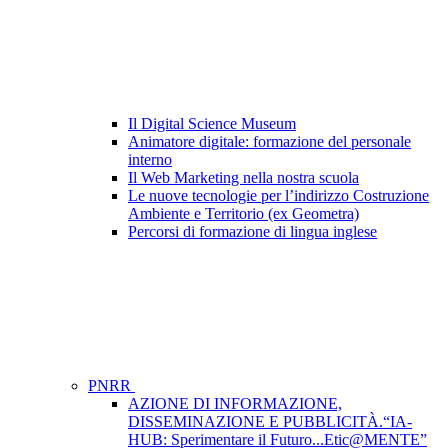
Il Digital Science Museum
Animatore digitale: formazione del personale
interno
Il Web Marketing nella nostra scuola
Le nuove tecnologie per l’indirizzo Costruzione
Ambiente e Territorio (ex Geometra)
Percorsi di formazione di lingua inglese
PNRR
AZIONE DI INFORMAZIONE,
DISSEMINAZIONE E PUBBLICITÀ.“IA-
HUB: Sperimentare il Futuro...Etic@MENTE”