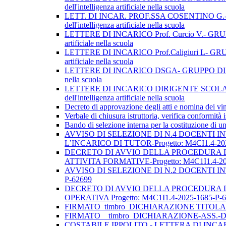
dell'intelligenza artificiale nella scuola
LETT. DI INCAR. PROF.SSA COSENTINO G.- GRUPP
dell'intelligenza artificiale nella scuola
LETTERE DI INCARICO Prof. Curcio V.- GRUPPO DI
artificiale nella scuola
LETTERE DI INCARICO Prof.Caligiuri L- GRUPPO D
artificiale nella scuola
LETTERE DI INCARICO DSGA- GRUPPO DI LAVORO OPE
nella scuola
LETTERE DI INCARICO DIRIGENTE SCOLAST- GRUP
dell'intelligenza artificiale nella scuola
Decreto di approvazione degli atti e nomina dei vin
Verbale di chiusura istruttoria, verifica conformità 
Bando di selezione interna per la costituzione di un
AVVISO DI SELEZIONE DI N.4 DOCENTI I
L’INCARICO DI TUTOR-Progetto: M4CI1.4-20
DECRETO DI AVVIO DELLA PROCEDURA DI
ATTIVITA FORMATIVE-Progetto: M4C1I1.4-20
AVVISO DI SELEZIONE DI N.2 DOCENTI IN
P-62699
DECRETO DI AVVIO DELLA PROCEDURA D
OPERATIVA Progetto: M4C1I1.4-2025-1685-P-
FIRMATO_timbro_DICHIARAZIONE TITOLA
FIRMATO__timbro_DICHIARAZIONE-ASS.
COSTABILE IPPOLITO - LETTERA DI INC