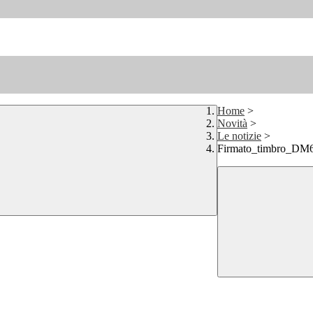
Home
>
Novità
>
Le notizie
>
Firmato_timbro_