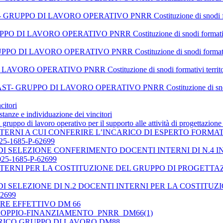
O DI LAVORO OPERATIVO PNRR Costituzione di snodi formativi terr
 LAVORO OPERATIVO PNRR Costituzione di snodi formativi territorial
I LAVORO OPERATIVO PNRR Costituzione di snodi formativi territoria
RATIVO PNRR Costituzione di snodi formativi territoriali per la t
PO DI LAVORO OPERATIVO PNRR Costituzione di snodi formativi t
citori
istanze e individuazione dei vincitori
 gruppo di lavoro operativo per il supporto alle attività di progettazion
NTERNI A CUI CONFERIRE L’INCARICO DI ESPERTO FORMAT
25-1685-P-62699
 SELEZIONE CONFERIMENTO DOCENTI INTERNI DI N.4 INC
25-1685-P-62699
TERNI PER LA COSTITUZIONE DEL GRUPPO DI PROGETTAZION
I SELEZIONE DI N.2 DOCENTI INTERNI PER LA COSTITU
62699
RE EFFETTIVO DM 66
-DOPPIO-FINANZIAMENTO_PNRR_DM66(1)
ARICO GRUPPO DI LAVORO DM88