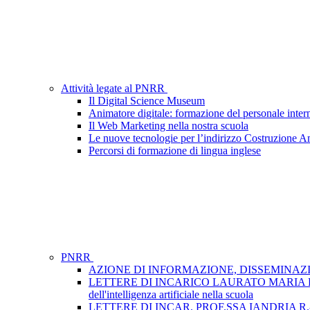
Attività legate al PNRR
Il Digital Science Museum
Animatore digitale: formazione del personale inter
Il Web Marketing nella nostra scuola
Le nuove tecnologie per l’indirizzo Costruzione A
Percorsi di formazione di lingua inglese
PNRR
AZIONE DI INFORMAZIONE, DISSEMINAZIONE
LETTERE DI INCARICO LAURATO MARIA FRA- GRUP
dell'intelligenza artificiale nella scuola
LETTERE DI INCAR. PROF.SSA IANDRIA R.- GRUPP