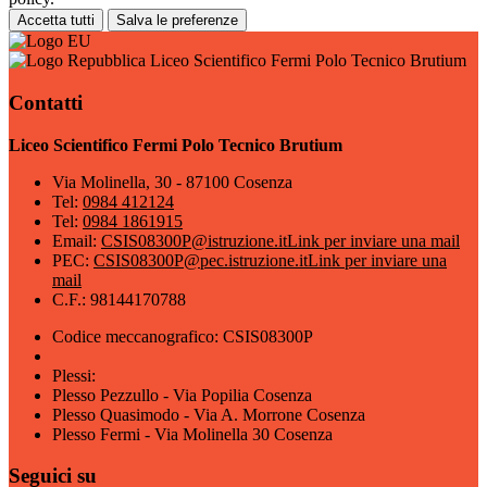
Accetta tutti
Salva le preferenze
Liceo Scientifico Fermi Polo Tecnico Brutium
Contatti
Liceo Scientifico Fermi Polo Tecnico Brutium
Via Molinella, 30 - 87100 Cosenza
Tel:
0984 412124
Tel:
0984 1861915
Email:
CSIS08300P@istruzione.it
Link per inviare una mail
PEC:
CSIS08300P@pec.istruzione.it
Link per inviare una
mail
C.F.: 98144170788
Codice meccanografico: CSIS08300P
Plessi:
Plesso Pezzullo - Via Popilia Cosenza
Plesso Quasimodo - Via A. Morrone Cosenza
Plesso Fermi - Via Molinella 30 Cosenza
Seguici su