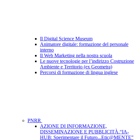
Il Digital Science Museum
Animatore digitale: formazione del personale
interno
Il Web Marketing nella nostra scuola
Le nuove tecnologie per l’indirizzo Costruzione
Ambiente e Territorio (ex Geometra)
Percorsi di formazione di lingua inglese
PNRR
AZIONE DI INFORMAZIONE,
DISSEMINAZIONE E PUBBLICITÀ.“IA-
HUB: Sperimentare il Futuro...Etic@MENTE”