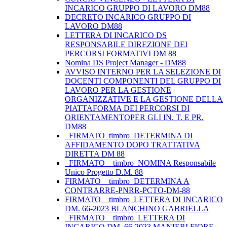
INCARICO GRUPPO DI LAVORO DM88
DECRETO INCARICO GRUPPO DI
LAVORO DM88
LETTERA DI INCARICO DS
RESPONSABILE DIREZIONE DEI
PERCORSI FORMATIVI DM 88
Nomina DS Project Manager - DM88
AVVISO INTERNO PER LA SELEZIONE DI
DOCENTI COMPONENTI DEL GRUPPO DI
LAVORO PER LA GESTIONE
ORGANIZZATIVE E LA GESTIONE DELLA
PIATTAFORMA DEI PERCORSI DI
ORIENTAMENTOPER GLI IN. T. E PR.
DM88
_FIRMATO_timbro_DETERMINA DI
AFFIDAMENTO DOPO TRATTATIVA
DIRETTA DM 88
_FIRMATO__timbro_NOMINA Responsabile
Unico Progetto D.M. 88
FIRMATO__timbro_DETERMINA A
CONTRARRE-PNRR-PCTO-DM-88
FIRMATO__timbro_LETTERA DI INCARICO
DM. 66-2023 BLANCHINO GABRIELLA
_FIRMATO__timbro_LETTERA DI
INCARICO DM. 66-2023 MANIERI FIORE