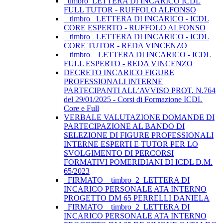
_timbro_LETTERA DI INCARICO ICDL
FULL TUTOR - RUFFOLO ALFONSO
_ timbro _LETTERA DI INCARICO - ICDL
CORE ESPERTO - RUFFOLO ALFONSO
_ timbro _LETTERA DI INCARICO - ICDL
CORE TUTOR - REDA VINCENZO
_ timbro _ LETTERA DI INCARICO - ICDL
FULL ESPERTO - REDA VINCENZO
DECRETO INCARICO FIGURE
PROFESSIONALI INTERNE
PARTECIPANTI ALL’AVVISO PROT. N.764
del 29/01/2025 - Corsi di Formazione ICDL
Core e Full
VERBALE VALUTAZIONE DOMANDE DI
PARTECIPAZIONE AL BANDO DI
SELEZIONE DI FIGURE PROFESSIONALI
INTERNE ESPERTI E TUTOR PER LO
SVOLGIMENTO DI PERCORSI
FORMATIVI POMERIDIANI DI ICDL D.M.
65/2023
_FIRMATO__timbro_2_LETTERA DI
INCARICO PERSONALE ATA INTERNO
PROGETTO DM 65 PERRELLI DANIELA
_FIRMATO__timbro_2_LETTERA DI
INCARICO PERSONALE ATA INTERNO