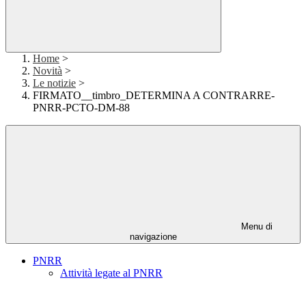
Home
>
Novità
>
Le notizie
>
FIRMATO__timbro_DETERMINA A CONTRARRE-
PNRR-PCTO-DM-88
Menu di
navigazione
PNRR
Attività legate al PNRR