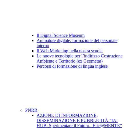
Il Digital Science Museum
Animatore digitale: formazione del personale
interno
Il Web Marketing nella nostra scuola
Le nuove tecnologie per l’indirizzo Costruzione
Ambiente e Territorio (ex Geometra)
Percorsi di formazione di lingua inglese
PNRR
AZIONE DI INFORMAZIONE,
DISSEMINAZIONE E PUBBLICITÀ.“IA-
HUB: Sperimentare il Futuro...Etic@MENTE”