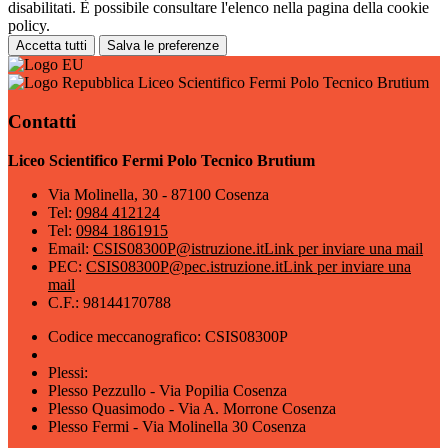
disabilitati. È possibile consultare l'elenco nella pagina della cookie
policy.
Accetta tutti
Salva le preferenze
Liceo Scientifico Fermi Polo Tecnico Brutium
Contatti
Liceo Scientifico Fermi Polo Tecnico Brutium
Via Molinella, 30 - 87100 Cosenza
Tel:
0984 412124
Tel:
0984 1861915
Email:
CSIS08300P@istruzione.it
Link per inviare una mail
PEC:
CSIS08300P@pec.istruzione.it
Link per inviare una
mail
C.F.: 98144170788
Codice meccanografico: CSIS08300P
Plessi:
Plesso Pezzullo - Via Popilia Cosenza
Plesso Quasimodo - Via A. Morrone Cosenza
Plesso Fermi - Via Molinella 30 Cosenza