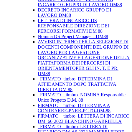
INCARICO GRUPPO DI LAVORO DM88
DECRETO INCARICO GRUPPO DI
LAVORO DM88
LETTERA DI INCARICO DS
RESPONSABILE DIREZIONE DEI
PERCORSI FORMATIVI DM 88
Nomina DS Project Manager - DM88
AVVISO INTERNO PER LA SELEZIONE DI
DOCENTI COMPONENTI DEL GRUPPO DI
LAVORO PER LA GESTIONE
ORGANIZZATIVE E LA GESTIONE DELLA
PIATTAFORMA DEI PERCORSI DI
ORIENTAMENTOPER GLI IN. T. E PR.
DM88
_FIRMATO_timbro_DETERMINA DI
AFFIDAMENTO DOPO TRATTATIVA
DIRETTA DM 88
_FIRMATO__timbro_NOMINA Responsabile
Unico Progetto D.M. 88
FIRMATO__timbro_DETERMINA A
CONTRARRE-PNRR-PCTO-DM-88
FIRMATO__timbro_LETTERA DI INCARICO
DM. 66-2023 BLANCHINO GABRIELLA
_FIRMATO__timbro_LETTERA DI
INCARICO DM. 66-2023 MANIERI FIORE