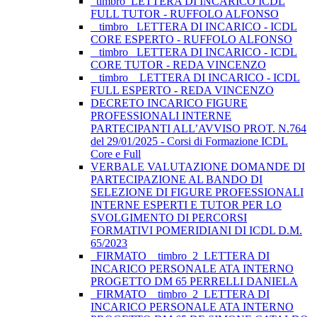
_timbro_LETTERA DI INCARICO ICDL
FULL TUTOR - RUFFOLO ALFONSO
_ timbro _LETTERA DI INCARICO - ICDL
CORE ESPERTO - RUFFOLO ALFONSO
_ timbro _LETTERA DI INCARICO - ICDL
CORE TUTOR - REDA VINCENZO
_ timbro _ LETTERA DI INCARICO - ICDL
FULL ESPERTO - REDA VINCENZO
DECRETO INCARICO FIGURE
PROFESSIONALI INTERNE
PARTECIPANTI ALL’AVVISO PROT. N.764
del 29/01/2025 - Corsi di Formazione ICDL
Core e Full
VERBALE VALUTAZIONE DOMANDE DI
PARTECIPAZIONE AL BANDO DI
SELEZIONE DI FIGURE PROFESSIONALI
INTERNE ESPERTI E TUTOR PER LO
SVOLGIMENTO DI PERCORSI
FORMATIVI POMERIDIANI DI ICDL D.M.
65/2023
_FIRMATO__timbro_2_LETTERA DI
INCARICO PERSONALE ATA INTERNO
PROGETTO DM 65 PERRELLI DANIELA
_FIRMATO__timbro_2_LETTERA DI
INCARICO PERSONALE ATA INTERNO