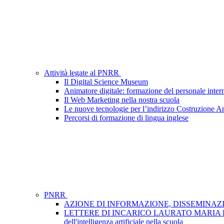
Attività legate al PNRR
Il Digital Science Museum
Animatore digitale: formazione del personale inter
Il Web Marketing nella nostra scuola
Le nuove tecnologie per l’indirizzo Costruzione A
Percorsi di formazione di lingua inglese
PNRR
AZIONE DI INFORMAZIONE, DISSEMINAZIONE
LETTERE DI INCARICO LAURATO MARIA FRA- GRUP
dell'intelligenza artificiale nella scuola