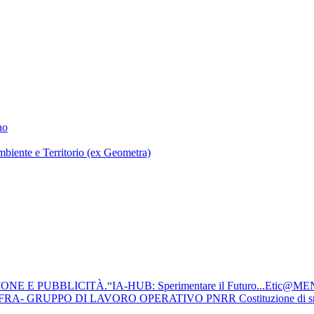
no
mbiente e Territorio (ex Geometra)
 E PUBBLICITÀ.“IA-HUB: Sperimentare il Futuro...Etic@ME
PO DI LAVORO OPERATIVO PNRR Costituzione di snodi formativi t