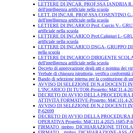
LETTERE DI INCAR. PROF.SSA IANDRIA R.- GRUPP
dell'intelligenza artificiale nella scuola
LETT. DI INCAR. PROF.SSA COSENTINO G.- GRUPP
dell'intelligenza artificiale nella scuola
LETTERE DI INCARICO Prof. Curcio V.- GRUPPO DI
artificiale nella scuola
LETTERE DI INCARICO Prof.Caligiuri L- GRUPPO D
artificiale nella scuola
LETTERE DI INCARICO DSGA- GRUPPO DI LAVORO OPE
nella scuola
LETTERE DI INCARICO DIRIGENTE SCOLAST- GRUP
dell'intelligenza artificiale nella scuola
Decreto di approvazione degli atti e nomina dei vin
Verbale di chiusura istruttoria, verifica conformità 
Bando di selezione interna per la costituzione di un
AVVISO DI SELEZIONE DI N.4 DOCENTI I
L’INCARICO DI TUTOR-Progetto: M4CI1.4-20
DECRETO DI AVVIO DELLA PROCEDURA DI
ATTIVITA FORMATIVE-Progetto: M4C1I1.4-20
AVVISO DI SELEZIONE DI N.2 DOCENTI IN
P-62699
DECRETO DI AVVIO DELLA PROCEDURA D
OPERATIVA Progetto: M4C1I1.4-2025-1685-P-
FIRMATO_timbro_DICHIARAZIONE TITOLA
FIRMATO__timbro_DICHIARAZIONE-ASS.