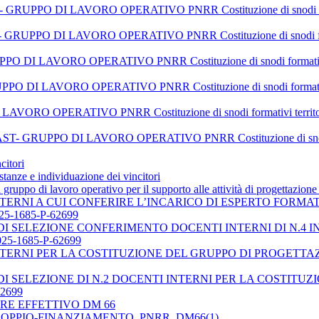
O DI LAVORO OPERATIVO PNRR Costituzione di snodi formativi terr
O DI LAVORO OPERATIVO PNRR Costituzione di snodi formativi terr
 LAVORO OPERATIVO PNRR Costituzione di snodi formativi territorial
I LAVORO OPERATIVO PNRR Costituzione di snodi formativi territoria
RATIVO PNRR Costituzione di snodi formativi territoriali per la t
PO DI LAVORO OPERATIVO PNRR Costituzione di snodi formativi t
citori
istanze e individuazione dei vincitori
 gruppo di lavoro operativo per il supporto alle attività di progettazion
NTERNI A CUI CONFERIRE L’INCARICO DI ESPERTO FORMAT
25-1685-P-62699
 SELEZIONE CONFERIMENTO DOCENTI INTERNI DI N.4 INC
25-1685-P-62699
TERNI PER LA COSTITUZIONE DEL GRUPPO DI PROGETTAZION
I SELEZIONE DI N.2 DOCENTI INTERNI PER LA COSTITU
62699
RE EFFETTIVO DM 66
-DOPPIO-FINANZIAMENTO_PNRR_DM66(1)