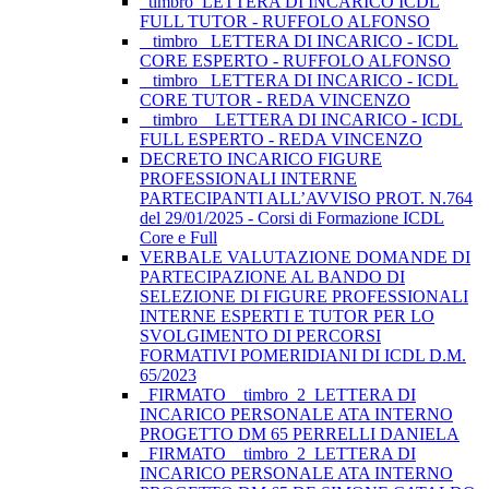
_timbro_LETTERA DI INCARICO ICDL
FULL TUTOR - RUFFOLO ALFONSO
_ timbro _LETTERA DI INCARICO - ICDL
CORE ESPERTO - RUFFOLO ALFONSO
_ timbro _LETTERA DI INCARICO - ICDL
CORE TUTOR - REDA VINCENZO
_ timbro _ LETTERA DI INCARICO - ICDL
FULL ESPERTO - REDA VINCENZO
DECRETO INCARICO FIGURE
PROFESSIONALI INTERNE
PARTECIPANTI ALL’AVVISO PROT. N.764
del 29/01/2025 - Corsi di Formazione ICDL
Core e Full
VERBALE VALUTAZIONE DOMANDE DI
PARTECIPAZIONE AL BANDO DI
SELEZIONE DI FIGURE PROFESSIONALI
INTERNE ESPERTI E TUTOR PER LO
SVOLGIMENTO DI PERCORSI
FORMATIVI POMERIDIANI DI ICDL D.M.
65/2023
_FIRMATO__timbro_2_LETTERA DI
INCARICO PERSONALE ATA INTERNO
PROGETTO DM 65 PERRELLI DANIELA
_FIRMATO__timbro_2_LETTERA DI
INCARICO PERSONALE ATA INTERNO