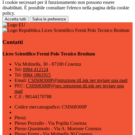
I cookie necessari per il funzionamento non possono essere
disabilitati. È possibile consultare l'elenco nella pagina della cookie
policy.
Accetta tutti
Salva le preferenze
Liceo Scientifico Fermi Polo Tecnico Brutium
Contatti
Liceo Scientifico Fermi Polo Tecnico Brutium
Via Molinella, 30 - 87100 Cosenza
Tel:
0984 412124
Tel:
0984 1861915
Email:
CSIS08300P@istruzione.it
Link per inviare una mail
PEC:
CSIS08300P@pec.istruzione.it
Link per inviare una
mail
C.F.: 98144170788
Codice meccanografico: CSIS08300P
Plessi:
Plesso Pezzullo - Via Popilia Cosenza
Plesso Quasimodo - Via A. Morrone Cosenza
Plesso Fermi - Via Molinella 30 Cosenza