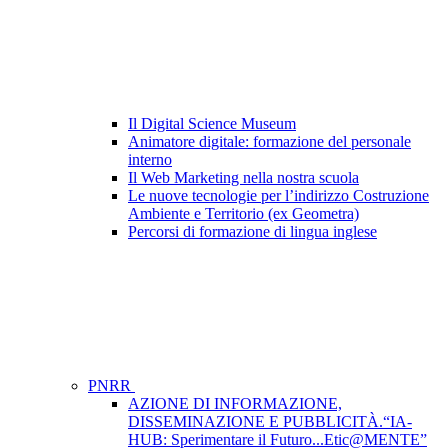
Il Digital Science Museum
Animatore digitale: formazione del personale
interno
Il Web Marketing nella nostra scuola
Le nuove tecnologie per l’indirizzo Costruzione
Ambiente e Territorio (ex Geometra)
Percorsi di formazione di lingua inglese
PNRR
AZIONE DI INFORMAZIONE,
DISSEMINAZIONE E PUBBLICITÀ.“IA-
HUB: Sperimentare il Futuro...Etic@MENTE”