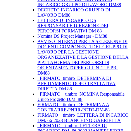
INCARICO GRUPPO DI LAVORO DM88
DECRETO INCARICO GRUPPO DI
LAVORO DM88
LETTERA DI INCARICO DS
RESPONSABILE DIREZIONE DEI
PERCORSI FORMATIVI DM 88
Nomina DS Project Manager - DM88
AVVISO INTERNO PER LA SELEZIONE DI
DOCENTI COMPONENTI DEL GRUPPO DI
LAVORO PER LA GESTIONE
ORGANIZZATIVE E LA GESTIONE DELLA
PIATTAFORMA DEI PERCORSI DI
ORIENTAMENTOPER GLI IN. T. E PR.
DM88
_FIRMATO_timbro_DETERMINA DI
AFFIDAMENTO DOPO TRATTATIVA
DIRETTA DM 88
_FIRMATO__timbro_NOMINA Responsabile
Unico Progetto D.M. 88
FIRMATO__timbro_DETERMINA A
CONTRARRE-PNRR-PCTO-DM-88
FIRMATO__timbro_LETTERA DI INCARICO
DM. 66-2023 BLANCHINO GABRIELLA
_FIRMATO__timbro_LETTERA DI
INCARICO DM. 66-2023 MANIERI FIORE