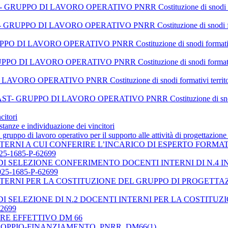
O DI LAVORO OPERATIVO PNRR Costituzione di snodi formativi terr
O DI LAVORO OPERATIVO PNRR Costituzione di snodi formativi terr
 LAVORO OPERATIVO PNRR Costituzione di snodi formativi territorial
I LAVORO OPERATIVO PNRR Costituzione di snodi formativi territoria
RATIVO PNRR Costituzione di snodi formativi territoriali per la t
PO DI LAVORO OPERATIVO PNRR Costituzione di snodi formativi t
citori
istanze e individuazione dei vincitori
 gruppo di lavoro operativo per il supporto alle attività di progettazion
NTERNI A CUI CONFERIRE L’INCARICO DI ESPERTO FORMAT
25-1685-P-62699
 SELEZIONE CONFERIMENTO DOCENTI INTERNI DI N.4 INC
25-1685-P-62699
TERNI PER LA COSTITUZIONE DEL GRUPPO DI PROGETTAZION
I SELEZIONE DI N.2 DOCENTI INTERNI PER LA COSTITU
62699
RE EFFETTIVO DM 66
-DOPPIO-FINANZIAMENTO_PNRR_DM66(1)