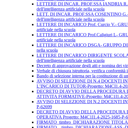
LETTERE DI INCAR. PROF.SSA IANDRIA R.- GRUPP
dell'intelligenza artificiale nella scuola
LETT. DI INCAR. PROF.SSA COSENTINO G.- GRUPP
dell'intelligenza artificiale nella scuola
LETTERE DI INCARICO Prof. Curcio V.- GRUPPO DI
artificiale nella scuola
LETTERE DI INCARICO Prof.Caligiuri L- GRUPPO D
artificiale nella scuola
LETTERE DI INCARICO DSGA- GRUPPO DI LAVORO OPE
nella scuola
LETTERE DI INCARICO DIRIGENTE SCOLAST- GRUP
dell'intelligenza artificiale nella scuola
Decreto di approvazione degli atti e nomina dei vin
Verbale di chiusura istruttoria, verifica conformità 
Bando di selezione interna per la costituzione di un
AVVISO DI SELEZIONE DI N.4 DOCENTI I
L’INCARICO DI TUTOR-Progetto: M4CI1.4-20
DECRETO DI AVVIO DELLA PROCEDURA DI
ATTIVITA FORMATIVE-Progetto: M4C1I1.4-20
AVVISO DI SELEZIONE DI N.2 DOCENTI IN
P-62699
DECRETO DI AVVIO DELLA PROCEDURA D
OPERATIVA Progetto: M4C1I1.4-2025-1685-P-
FIRMATO_timbro_DICHIARAZIONE TITOLA
FIRMATO__timbro_DICHIARAZIONE-ASS.