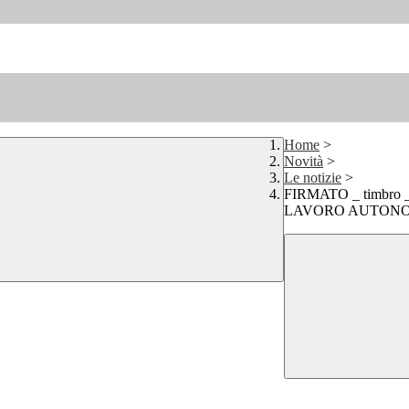
Home
>
Novità
>
Le notizie
>
FIRMATO _ timbr
LAVORO AUTONO