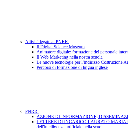
Attività legate al PNRR
Il Digital Science Museum
Animatore digitale: formazione del personale inter
Il Web Marketing nella nostra scuola
Le nuove tecnologie per l’indirizzo Costruzione A
Percorsi di formazione di lingua inglese
PNRR
AZIONE DI INFORMAZIONE, DISSEMINAZIONE
LETTERE DI INCARICO LAURATO MARIA FRA- GRUP
dell'intelligenza artificiale nella scuola