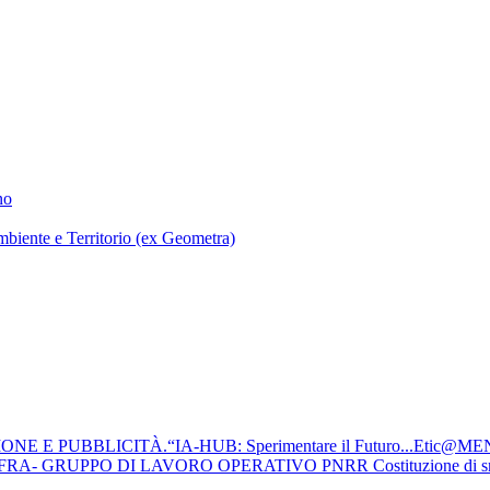
no
mbiente e Territorio (ex Geometra)
 E PUBBLICITÀ.“IA-HUB: Sperimentare il Futuro...Etic@ME
PO DI LAVORO OPERATIVO PNRR Costituzione di snodi formativi t