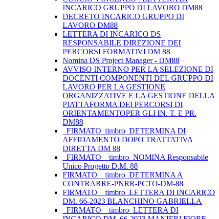
INCARICO GRUPPO DI LAVORO DM88
DECRETO INCARICO GRUPPO DI
LAVORO DM88
LETTERA DI INCARICO DS
RESPONSABILE DIREZIONE DEI
PERCORSI FORMATIVI DM 88
Nomina DS Project Manager - DM88
AVVISO INTERNO PER LA SELEZIONE DI
DOCENTI COMPONENTI DEL GRUPPO DI
LAVORO PER LA GESTIONE
ORGANIZZATIVE E LA GESTIONE DELLA
PIATTAFORMA DEI PERCORSI DI
ORIENTAMENTOPER GLI IN. T. E PR.
DM88
_FIRMATO_timbro_DETERMINA DI
AFFIDAMENTO DOPO TRATTATIVA
DIRETTA DM 88
_FIRMATO__timbro_NOMINA Responsabile
Unico Progetto D.M. 88
FIRMATO__timbro_DETERMINA A
CONTRARRE-PNRR-PCTO-DM-88
FIRMATO__timbro_LETTERA DI INCARICO
DM. 66-2023 BLANCHINO GABRIELLA
_FIRMATO__timbro_LETTERA DI
INCARICO DM. 66-2023 MANIERI FIORE