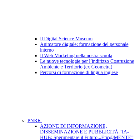
Il Digital Science Museum
Animatore digitale: formazione del personale
interno
Il Web Marketing nella nostra scuola
Le nuove tecnologie per l’indirizzo Costruzione
Ambiente e Territorio (ex Geometra)
Percorsi di formazione di lingua inglese
PNRR
AZIONE DI INFORMAZIONE,
DISSEMINAZIONE E PUBBLICITÀ.“IA-
HUB: Sperimentare il Futuro...Etic@MENTE”