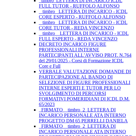
_timbro_LETTERA DI INCARICO ICDL
FULL TUTOR - RUFFOLO ALFONSO
_ timbro _LETTERA DI INCARICO - ICDL
CORE ESPERTO - RUFFOLO ALFONSO
_ timbro _LETTERA DI INCARICO - ICDL
CORE TUTOR - REDA VINCENZO
_ timbro _ LETTERA DI INCARICO - ICDL
FULL ESPERTO - REDA VINCENZO
DECRETO INCARICO FIGURE
PROFESSIONALI INTERNE
PARTECIPANTI ALL’AVVISO PROT. N.764
del 29/01/2025 - Corsi di Formazione ICDL
Core e Full
VERBALE VALUTAZIONE DOMANDE DI
PARTECIPAZIONE AL BANDO DI
SELEZIONE DI FIGURE PROFESSIONALI
INTERNE ESPERTI E TUTOR PER LO
SVOLGIMENTO DI PERCORSI
FORMATIVI POMERIDIANI DI ICDL D.M.
65/2023
_FIRMATO__timbro_2_LETTERA DI
INCARICO PERSONALE ATA INTERNO
PROGETTO DM 65 PERRELLI DANIELA
_FIRMATO__timbro_2_LETTERA DI
INCARICO PERSONALE ATA INTERNO