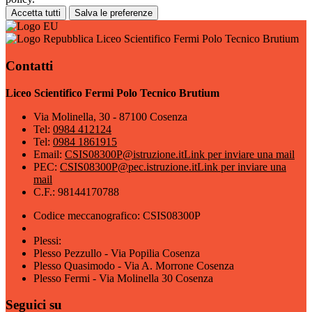
Accetta tutti
Salva le preferenze
Liceo Scientifico Fermi Polo Tecnico Brutium
Contatti
Liceo Scientifico Fermi Polo Tecnico Brutium
Via Molinella, 30 - 87100 Cosenza
Tel:
0984 412124
Tel:
0984 1861915
Email:
CSIS08300P@istruzione.it
Link per inviare una mail
PEC:
CSIS08300P@pec.istruzione.it
Link per inviare una
mail
C.F.: 98144170788
Codice meccanografico: CSIS08300P
Plessi:
Plesso Pezzullo - Via Popilia Cosenza
Plesso Quasimodo - Via A. Morrone Cosenza
Plesso Fermi - Via Molinella 30 Cosenza
Seguici su