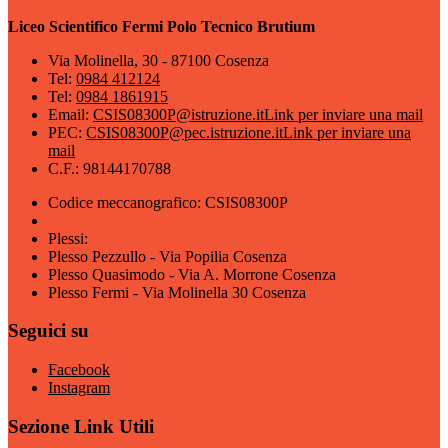
Liceo Scientifico Fermi Polo Tecnico Brutium
Via Molinella, 30 - 87100 Cosenza
Tel:
0984 412124
Tel:
0984 1861915
Email:
CSIS08300P@istruzione.it
Link per inviare una mail
PEC:
CSIS08300P@pec.istruzione.it
Link per inviare una
mail
C.F.: 98144170788
Codice meccanografico: CSIS08300P
Plessi:
Plesso Pezzullo - Via Popilia Cosenza
Plesso Quasimodo - Via A. Morrone Cosenza
Plesso Fermi - Via Molinella 30 Cosenza
Seguici su
Facebook
Instagram
Sezione Link Utili