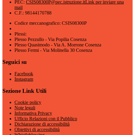
PEC:
CSIS08300P@pec.istruzione.it
Link per inviare una
mail
C.F.: 98144170788
Codice meccanografico: CSIS08300P
Plessi:
Plesso Pezzullo - Via Popilia Cosenza
Plesso Quasimodo - Via A. Morrone Cosenza
Plesso Fermi - Via Molinella 30 Cosenza
Seguici su
Facebook
Instagram
Sezione Link Utili
Cookie policy
Note legali
Informativa Privacy
Ufficio Relazioni con il Pubblico
Dichiarazione di accessibilità
Obiettivi di accessibilità
Whistleblowing