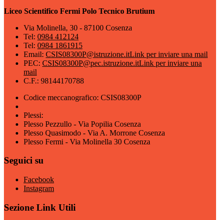
Liceo Scientifico Fermi Polo Tecnico Brutium
Via Molinella, 30 - 87100 Cosenza
Tel:
0984 412124
Tel:
0984 1861915
Email:
CSIS08300P@istruzione.it
Link per inviare una mail
PEC:
CSIS08300P@pec.istruzione.it
Link per inviare una
mail
C.F.: 98144170788
Codice meccanografico: CSIS08300P
Plessi:
Plesso Pezzullo - Via Popilia Cosenza
Plesso Quasimodo - Via A. Morrone Cosenza
Plesso Fermi - Via Molinella 30 Cosenza
Seguici su
Facebook
Instagram
Sezione Link Utili