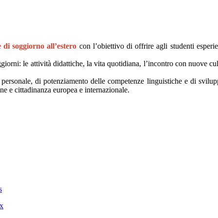
e di soggiorno all’estero
con l’obiettivo di offrire agli studenti esper
iorni: le attività didattiche, la vita quotidiana, l’incontro con nuove c
personale, di potenziamento delle competenze linguistiche e di svilupp
one e cittadinanza europea e internazionale.
s
x