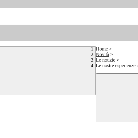
Home
>
Novità
>
Le notizie
>
Le nostre esperienze a