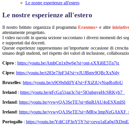
Le nostre esperienze all'estero
Le nostre esperienze all'estero
Il nostro Istituto organizza il programma
Erasmus+
e altre
iniziativ
attentamente progettato.
I video raccolti in questa sezione raccontano i diversi momenti dei sogg
e supportati dai docenti.
Queste esperienze rappresentano un’importante occasione di crescita 
umano degli studenti, nel rispetto dei valori di inclusione, collaborazi
Cipro
:
https://youtu.be/AmbCn1x0w6g?si=ont-xXXi6E5Tn7jz
Cipro
:
https://youtu.be/r283e7JpF34?si=vJUJBmv9QBcXxNdy
Bruxelles
:
https://youtu.be/x9O9s0dlJY4?si=FXiZiUyNspRolfoU
Ireland
:
https://youtu.be/gFcGa51gg3c?si=5lOahgvgHcSRKyb7
Ireland
:
https://youtu.be/yvwyQA3SeTE?si=t6nRJAU4oESXmISl
Ireland
:
https://youtu.be/yvwyQA3SeTE?si=jMRw3mpNzGAhXF_
Portogallo
:
https://youtu.be/YdtC1P3nY5Y?si=cevu1aEa0gJXDmE