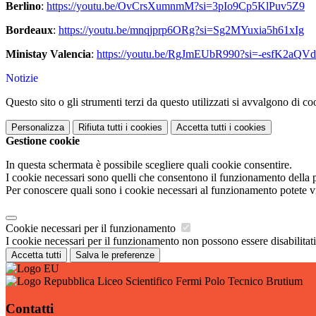
Berlino
:
https://youtu.be/OvCrsXumnmM?si=3pIo9Cp5KlPuv5Z9
Bordeaux
:
https://youtu.be/mnqjprp6ORg?si=Sg2MYuxia5h61xIg
Ministay Valencia
:
https://youtu.be/RgJmEUbR990?si=-esfK2aQV
Notizie
Questo sito o gli strumenti terzi da questo utilizzati si avvalgono di coo
Personalizza
Rifiuta tutti
i cookies
Accetta tutti
i cookies
Gestione cookie
In questa schermata è possibile scegliere quali cookie consentire.
I cookie necessari sono quelli che consentono il funzionamento della pi
Per conoscere quali sono i cookie necessari al funzionamento potete v
Cookie necessari per il funzionamento
I cookie necessari per il funzionamento non possono essere disabilitati.
Accetta tutti
Salva le preferenze
Liceo Scientifico Fermi Polo Tecnico Brutium
Contatti