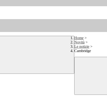
Home
>
Novità
>
Le notizie
>
Cambridge