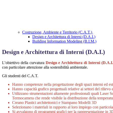
Costruzione, Ambiente e Territorio (C.A.T.)
Design e Architettura di Interni (D.A.I.)
Building Information Modeling (B.I.M.)
Design e Architettura di Interni (D.A.I.)
L’obiettivo della curvatura
Design e Architettura di Interni (D.A.I.
con particolare attenzione alla sostenibilità ambientale.
Gli studenti del C.A.T.
Hanno competenze nella progettazione degli spazi interni ed est
Hanno capacità grafico progettuali relative ai settori del rilievo 
Utilizzano strumentazioni altamente professionali quali Laser Sc
Termocamera che rende visibile la distribuzione della temperatura
Creano Plastici architettonici e Stampano Modelli 3D
Selezionano i materiali in rapporto al loro impiego con particola
Si avvalgono di programmi grafici per la rappresentazione in 3D,