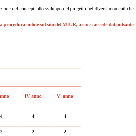
uazione del concept, allo sviluppo del progetto nei diversi momenti che
 la procedura online sul sito del MIUR, a cui si accede dal pulsante
 anno
IV anno
V
anno
4
4
4
2
2
2