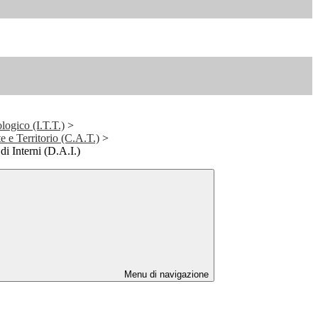
logico (I.T.T.)
>
 e Territorio (C.A.T.)
>
di Interni (D.A.I.)
Menu di navigazione