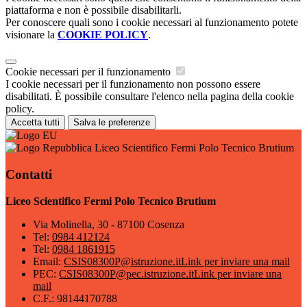
piattaforma e non è possibile disabilitarli.
Per conoscere quali sono i cookie necessari al funzionamento potete
visionare la
COOKIE POLICY
.
Cookie necessari per il funzionamento
I cookie necessari per il funzionamento non possono essere
disabilitati. È possibile consultare l'elenco nella pagina della cookie
policy.
Accetta tutti
Salva le preferenze
Liceo Scientifico Fermi Polo Tecnico Brutium
Contatti
Liceo Scientifico Fermi Polo Tecnico Brutium
Via Molinella, 30 - 87100 Cosenza
Tel:
0984 412124
Tel:
0984 1861915
Email:
CSIS08300P@istruzione.it
Link per inviare una mail
PEC:
CSIS08300P@pec.istruzione.it
Link per inviare una
mail
C.F.: 98144170788