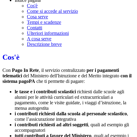
Indice pagina
Cos'è
Come si accede al servizio
Cosa serve
Tempi e scadenze
Contatti
Ulteriori informazioni
A cosa serve
Descrizione breve
Cos'è
Con
Pago In Rete
, il servizio centralizzato
per i pagamenti
telematici
del Ministero dell'Istruzione e del Merito integrato
con il
sistema pagoPA
che ti permette di pagare:
le tasse e i contributi scolastici
richiesti dalle scuole agli
alunni per le attività curriculari ed extracurriculari a
pagamento, come le visite guidate, i viaggi d’istruzione, la
mensa autogestita
i contributi richiesti dalla scuola al personale scolastico
,
come l’assicurazione integrativa
i contributi richiesti ad altri soggetti
, quali ad esempio gli
accompagnatori
tutti contributi a favore del Ministero
, quali ad esempio i