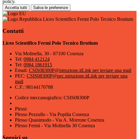
policy.
Accetta tutti
Salva le preferenze
Liceo Scientifico Fermi Polo Tecnico Brutium
Contatti
Liceo Scientifico Fermi Polo Tecnico Brutium
Via Molinella, 30 - 87100 Cosenza
Tel:
0984 412124
Tel:
0984 1861915
Email:
CSIS08300P@istruzione.it
Link per inviare una mail
PEC:
CSIS08300P@pec.istruzione.it
Link per inviare una
mail
C.F.: 98144170788
Codice meccanografico: CSIS08300P
Plessi:
Plesso Pezzullo - Via Popilia Cosenza
Plesso Quasimodo - Via A. Morrone Cosenza
Plesso Fermi - Via Molinella 30 Cosenza
Seguici su