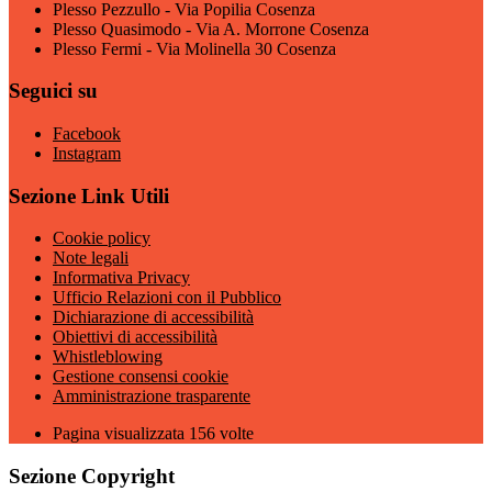
Plesso Pezzullo - Via Popilia Cosenza
Plesso Quasimodo - Via A. Morrone Cosenza
Plesso Fermi - Via Molinella 30 Cosenza
Seguici su
Facebook
Instagram
Sezione Link Utili
Cookie policy
Note legali
Informativa Privacy
Ufficio Relazioni con il Pubblico
Dichiarazione di accessibilità
Obiettivi di accessibilità
Whistleblowing
Gestione consensi cookie
Amministrazione trasparente
Pagina visualizzata
156
volte
Sezione Copyright