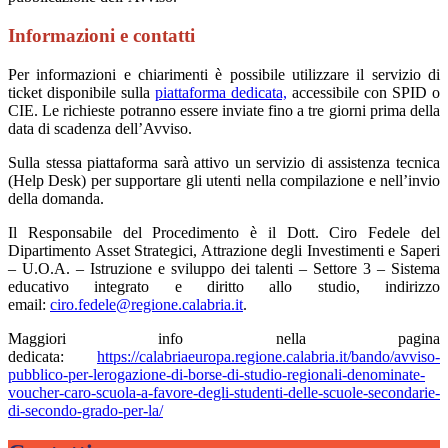
Informazioni e contatti
Per informazioni e chiarimenti è possibile utilizzare il servizio di
ticket disponibile sulla
piattaforma dedicata,
accessibile con SPID o
CIE. Le richieste potranno essere inviate fino a tre giorni prima della
data di scadenza dell’Avviso.
Sulla stessa piattaforma sarà attivo un servizio di assistenza tecnica
(Help Desk) per supportare gli utenti nella compilazione e nell’invio
della domanda.
Il Responsabile del Procedimento è il Dott. Ciro Fedele del
Dipartimento Asset Strategici, Attrazione degli Investimenti e Saperi
– U.O.A. – Istruzione e sviluppo dei talenti – Settore 3 – Sistema
educativo integrato e diritto allo studio, indirizzo
email:
ciro.fedele@regione.calabria.it
.
Maggiori info nella pagina
dedicata:
https://calabriaeuropa.regione.calabria.it/bando/avviso-
pubblico-per-lerogazione-di-borse-di-studio-regionali-denominate-
voucher-caro-scuola-a-favore-degli-studenti-delle-scuole-secondarie-
di-secondo-grado-per-la/