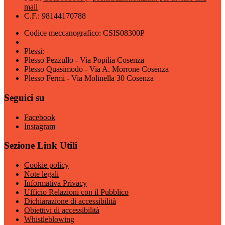
mail
C.F.: 98144170788
Codice meccanografico: CSIS08300P
Plessi:
Plesso Pezzullo - Via Popilia Cosenza
Plesso Quasimodo - Via A. Morrone Cosenza
Plesso Fermi - Via Molinella 30 Cosenza
Seguici su
Facebook
Instagram
Sezione Link Utili
Cookie policy
Note legali
Informativa Privacy
Ufficio Relazioni con il Pubblico
Dichiarazione di accessibilità
Obiettivi di accessibilità
Whistleblowing