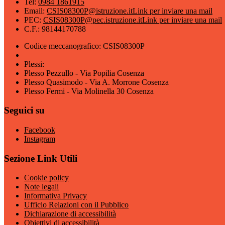
Tel:
0984 1861915
Email:
CSIS08300P@istruzione.it
Link per inviare una mail
PEC:
CSIS08300P@pec.istruzione.it
Link per inviare una mail
C.F.: 98144170788
Codice meccanografico: CSIS08300P
Plessi:
Plesso Pezzullo - Via Popilia Cosenza
Plesso Quasimodo - Via A. Morrone Cosenza
Plesso Fermi - Via Molinella 30 Cosenza
Seguici su
Facebook
Instagram
Sezione Link Utili
Cookie policy
Note legali
Informativa Privacy
Ufficio Relazioni con il Pubblico
Dichiarazione di accessibilità
Obiettivi di accessibilità