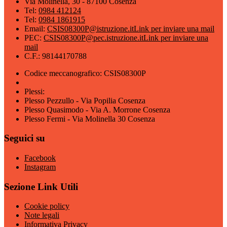
Via Molinella, 30 - 87100 Cosenza
Tel:
0984 412124
Tel:
0984 1861915
Email:
CSIS08300P@istruzione.it
Link per inviare una mail
PEC:
CSIS08300P@pec.istruzione.it
Link per inviare una
mail
C.F.: 98144170788
Codice meccanografico: CSIS08300P
Plessi:
Plesso Pezzullo - Via Popilia Cosenza
Plesso Quasimodo - Via A. Morrone Cosenza
Plesso Fermi - Via Molinella 30 Cosenza
Seguici su
Facebook
Instagram
Sezione Link Utili
Cookie policy
Note legali
Informativa Privacy