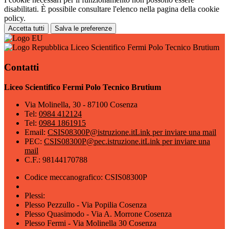
disabilitati. È possibile consultare l'elenco nella pagina della cookie
policy.
Accetta tutti
Salva le preferenze
Liceo Scientifico Fermi Polo Tecnico Brutium
Contatti
Liceo Scientifico Fermi Polo Tecnico Brutium
Via Molinella, 30 - 87100 Cosenza
Tel:
0984 412124
Tel:
0984 1861915
Email:
CSIS08300P@istruzione.it
Link per inviare una mail
PEC:
CSIS08300P@pec.istruzione.it
Link per inviare una
mail
C.F.: 98144170788
Codice meccanografico: CSIS08300P
Plessi:
Plesso Pezzullo - Via Popilia Cosenza
Plesso Quasimodo - Via A. Morrone Cosenza
Plesso Fermi - Via Molinella 30 Cosenza