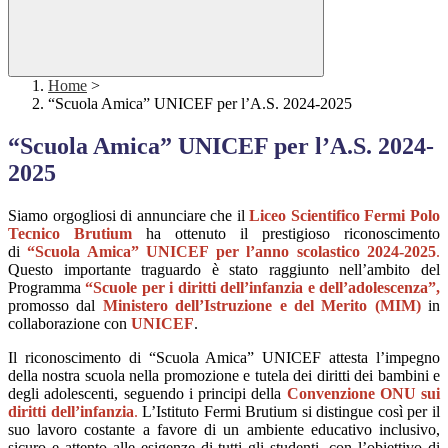
Home
>
“Scuola Amica” UNICEF per l’A.S. 2024-2025
“Scuola Amica” UNICEF per l’A.S. 2024-
2025
Siamo orgogliosi di annunciare che il
Liceo Scientifico Fermi Polo
Tecnico Brutium
ha ottenuto il prestigioso riconoscimento
di
“Scuola Amica” UNICEF per l’anno scolastico 2024-2025
.
Questo importante traguardo è stato raggiunto nell’ambito del
Programma
“Scuole per i diritti dell’infanzia e dell’adolescenza”,
promosso dal
Ministero dell’Istruzione e del Merito (MIM)
in
collaborazione con
UNICEF
.
Il riconoscimento di “Scuola Amica” UNICEF attesta l’impegno
della nostra scuola nella promozione e tutela dei diritti dei bambini e
degli adolescenti, seguendo i principi della
Convenzione ONU sui
diritti dell’infanzia
.
L’Istituto Fermi Brutium si distingue così per il
suo lavoro costante a favore di un ambiente educativo inclusivo,
sicuro e attento alle esigenze di tutti gli studenti, con l’obiettivo di