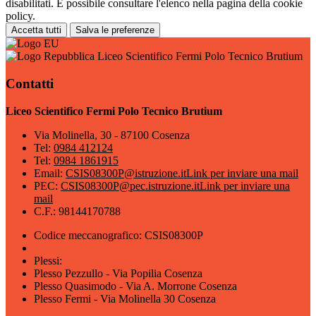
disabilitati. È possibile consultare l'elenco nella pagina della cookie
policy.
Accetta tutti
Salva le preferenze
Liceo Scientifico Fermi Polo Tecnico Brutium
Contatti
Liceo Scientifico Fermi Polo Tecnico Brutium
Via Molinella, 30 - 87100 Cosenza
Tel:
0984 412124
Tel:
0984 1861915
Email:
CSIS08300P@istruzione.it
Link per inviare una mail
PEC:
CSIS08300P@pec.istruzione.it
Link per inviare una
mail
C.F.: 98144170788
Codice meccanografico: CSIS08300P
Plessi:
Plesso Pezzullo - Via Popilia Cosenza
Plesso Quasimodo - Via A. Morrone Cosenza
Plesso Fermi - Via Molinella 30 Cosenza