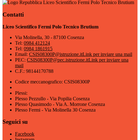
Liceo Scientifico Fermi Polo Tecnico Brutium
Contatti
Liceo Scientifico Fermi Polo Tecnico Brutium
Via Molinella, 30 - 87100 Cosenza
Tel:
0984 412124
Tel:
0984 1861915
Email:
CSIS08300P@istruzione.it
Link per inviare una mail
PEC:
CSIS08300P@pec.istruzione.it
Link per inviare una
mail
C.F.: 98144170788
Codice meccanografico: CSIS08300P
Plessi:
Plesso Pezzullo - Via Popilia Cosenza
Plesso Quasimodo - Via A. Morrone Cosenza
Plesso Fermi - Via Molinella 30 Cosenza
Seguici su
Facebook
Instagram