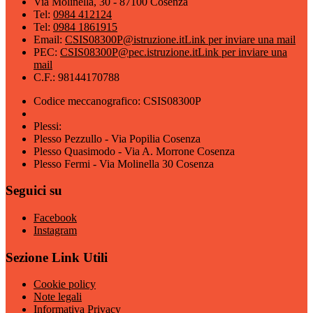
Via Molinella, 30 - 87100 Cosenza
Tel:
0984 412124
Tel:
0984 1861915
Email:
CSIS08300P@istruzione.it
Link per inviare una mail
PEC:
CSIS08300P@pec.istruzione.it
Link per inviare una
mail
C.F.: 98144170788
Codice meccanografico: CSIS08300P
Plessi:
Plesso Pezzullo - Via Popilia Cosenza
Plesso Quasimodo - Via A. Morrone Cosenza
Plesso Fermi - Via Molinella 30 Cosenza
Seguici su
Facebook
Instagram
Sezione Link Utili
Cookie policy
Note legali
Informativa Privacy