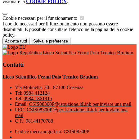
visionare la
COOKIE POLICY
.
Cookie necessari per il funzionamento
I cookie necessari per il funzionamento non possono essere
disabilitati. È possibile consultare l'elenco nella pagina della cookie
policy.
Accetta tutti
Salva le preferenze
Liceo Scientifico Fermi Polo Tecnico Brutium
Contatti
Liceo Scientifico Fermi Polo Tecnico Brutium
Via Molinella, 30 - 87100 Cosenza
Tel:
0984 412124
Tel:
0984 1861915
Email:
CSIS08300P@istruzione.it
Link per inviare una mail
PEC:
CSIS08300P@pec.istruzione.it
Link per inviare una
mail
C.F.: 98144170788
Codice meccanografico: CSIS08300P