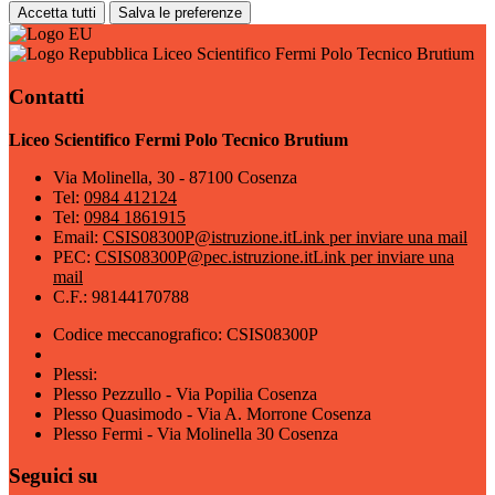
Accetta tutti
Salva le preferenze
Liceo Scientifico Fermi Polo Tecnico Brutium
Contatti
Liceo Scientifico Fermi Polo Tecnico Brutium
Via Molinella, 30 - 87100 Cosenza
Tel:
0984 412124
Tel:
0984 1861915
Email:
CSIS08300P@istruzione.it
Link per inviare una mail
PEC:
CSIS08300P@pec.istruzione.it
Link per inviare una
mail
C.F.: 98144170788
Codice meccanografico: CSIS08300P
Plessi:
Plesso Pezzullo - Via Popilia Cosenza
Plesso Quasimodo - Via A. Morrone Cosenza
Plesso Fermi - Via Molinella 30 Cosenza
Seguici su