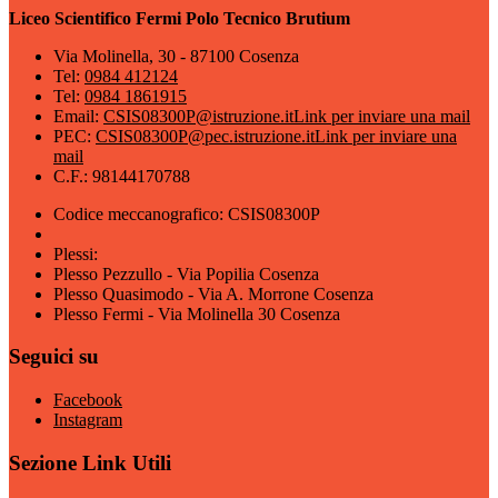
Liceo Scientifico Fermi Polo Tecnico Brutium
Via Molinella, 30 - 87100 Cosenza
Tel:
0984 412124
Tel:
0984 1861915
Email:
CSIS08300P@istruzione.it
Link per inviare una mail
PEC:
CSIS08300P@pec.istruzione.it
Link per inviare una
mail
C.F.: 98144170788
Codice meccanografico: CSIS08300P
Plessi:
Plesso Pezzullo - Via Popilia Cosenza
Plesso Quasimodo - Via A. Morrone Cosenza
Plesso Fermi - Via Molinella 30 Cosenza
Seguici su
Facebook
Instagram
Sezione Link Utili