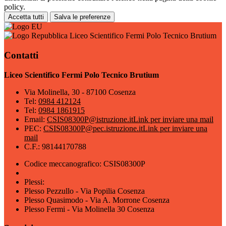
policy.
Accetta tutti
Salva le preferenze
Liceo Scientifico Fermi Polo Tecnico Brutium
Contatti
Liceo Scientifico Fermi Polo Tecnico Brutium
Via Molinella, 30 - 87100 Cosenza
Tel:
0984 412124
Tel:
0984 1861915
Email:
CSIS08300P@istruzione.it
Link per inviare una mail
PEC:
CSIS08300P@pec.istruzione.it
Link per inviare una
mail
C.F.: 98144170788
Codice meccanografico: CSIS08300P
Plessi:
Plesso Pezzullo - Via Popilia Cosenza
Plesso Quasimodo - Via A. Morrone Cosenza
Plesso Fermi - Via Molinella 30 Cosenza