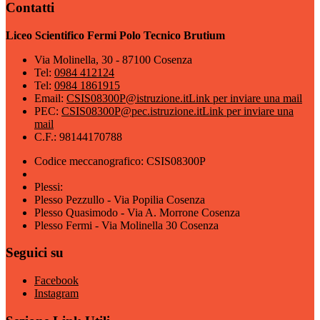
Contatti
Liceo Scientifico Fermi Polo Tecnico Brutium
Via Molinella, 30 - 87100 Cosenza
Tel:
0984 412124
Tel:
0984 1861915
Email:
CSIS08300P@istruzione.it
Link per inviare una mail
PEC:
CSIS08300P@pec.istruzione.it
Link per inviare una
mail
C.F.: 98144170788
Codice meccanografico: CSIS08300P
Plessi:
Plesso Pezzullo - Via Popilia Cosenza
Plesso Quasimodo - Via A. Morrone Cosenza
Plesso Fermi - Via Molinella 30 Cosenza
Seguici su
Facebook
Instagram