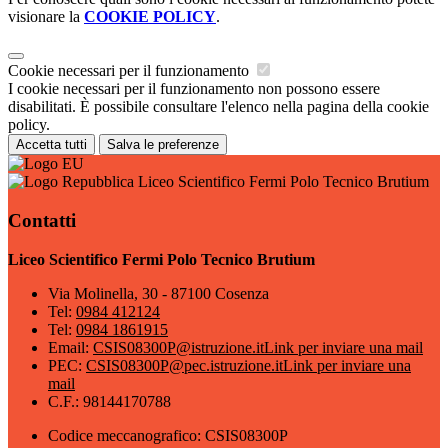
visionare la
COOKIE POLICY
.
Cookie necessari per il funzionamento
I cookie necessari per il funzionamento non possono essere
disabilitati. È possibile consultare l'elenco nella pagina della cookie
policy.
Accetta tutti
Salva le preferenze
Liceo Scientifico Fermi Polo Tecnico Brutium
Contatti
Liceo Scientifico Fermi Polo Tecnico Brutium
Via Molinella, 30 - 87100 Cosenza
Tel:
0984 412124
Tel:
0984 1861915
Email:
CSIS08300P@istruzione.it
Link per inviare una mail
PEC:
CSIS08300P@pec.istruzione.it
Link per inviare una
mail
C.F.: 98144170788
Codice meccanografico: CSIS08300P