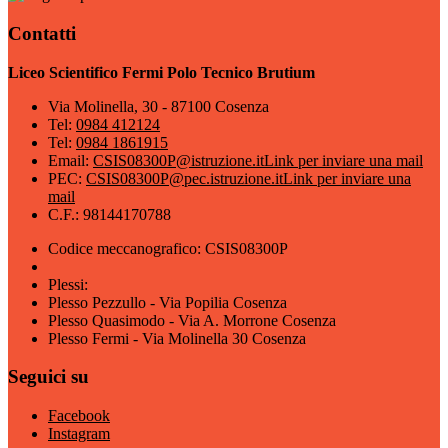
Contatti
Liceo Scientifico Fermi Polo Tecnico Brutium
Via Molinella, 30 - 87100 Cosenza
Tel:
0984 412124
Tel:
0984 1861915
Email:
CSIS08300P@istruzione.it
Link per inviare una mail
PEC:
CSIS08300P@pec.istruzione.it
Link per inviare una
mail
C.F.: 98144170788
Codice meccanografico: CSIS08300P
Plessi:
Plesso Pezzullo - Via Popilia Cosenza
Plesso Quasimodo - Via A. Morrone Cosenza
Plesso Fermi - Via Molinella 30 Cosenza
Seguici su
Facebook
Instagram