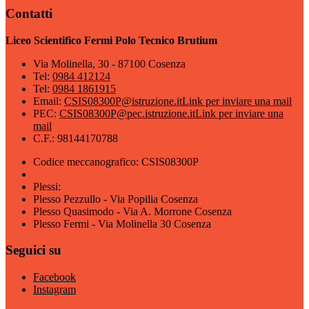
Contatti
Liceo Scientifico Fermi Polo Tecnico Brutium
Via Molinella, 30 - 87100 Cosenza
Tel:
0984 412124
Tel:
0984 1861915
Email:
CSIS08300P@istruzione.it
Link per inviare una mail
PEC:
CSIS08300P@pec.istruzione.it
Link per inviare una
mail
C.F.: 98144170788
Codice meccanografico: CSIS08300P
Plessi:
Plesso Pezzullo - Via Popilia Cosenza
Plesso Quasimodo - Via A. Morrone Cosenza
Plesso Fermi - Via Molinella 30 Cosenza
Seguici su
Facebook
Instagram