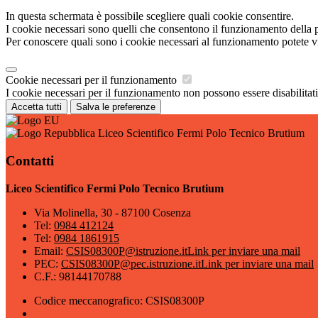
In questa schermata è possibile scegliere quali cookie consentire.
I cookie necessari sono quelli che consentono il funzionamento della pi
Per conoscere quali sono i cookie necessari al funzionamento potete v
Cookie necessari per il funzionamento
I cookie necessari per il funzionamento non possono essere disabilitati.
Accetta tutti
Salva le preferenze
Liceo Scientifico Fermi Polo Tecnico Brutium
Contatti
Liceo Scientifico Fermi Polo Tecnico Brutium
Via Molinella, 30 - 87100 Cosenza
Tel:
0984 412124
Tel:
0984 1861915
Email:
CSIS08300P@istruzione.it
Link per inviare una mail
PEC:
CSIS08300P@pec.istruzione.it
Link per inviare una mail
C.F.: 98144170788
Codice meccanografico: CSIS08300P