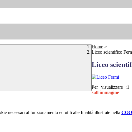
Home
>
Liceo scientifico Ferm
Liceo scienti
Per visualizzare i
sull'immagine
kie necessari al funzionamento ed utili alle finalità illustrate nella
COO