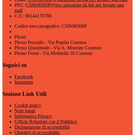
PEC:
CSIS08300P@pec.istruzione.it
Link per inviare una
mail
C.F.: 98144170788
Codice meccanografico: CSIS08300P
Plessi:
Plesso Pezzullo - Via Popilia Cosenza
Plesso Quasimodo - Via A. Morrone Cosenza
Plesso Fermi - Via Molinella 30 Cosenza
Seguici su
Facebook
Instagram
Sezione Link Utili
Cookie policy
Note legali
Informativa Privacy
Ufficio Relazioni con il Pubblico
Dichiarazione di accessibilità
Obiettivi di accessibilità