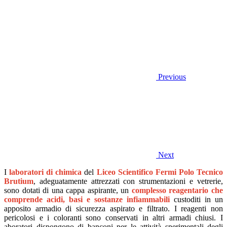
Previous
Next
I
laboratori di chimica
del
Liceo Scientifico Fermi Polo Tecnico
Brutium
, adeguatamente attrezzati con strumentazioni e vetrerie,
sono dotati di una cappa aspirante, un
complesso reagentario che
comprende acidi, basi e sostanze infiammabili
custoditi in un
apposito armadio di sicurezza aspirato e filtrato. I reagenti non
pericolosi e i coloranti sono conservati in altri armadi chiusi. I
aboratori dispongono di banconi per le attività sperimentali degli