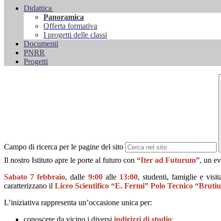
Didattica
Panoramica
Offerta formativa
I progetti delle classi
Documenti
PNRR
Progetti
Campo di ricerca per le pagine del sito
Il nostro Istituto apre le porte al futuro con
“Iter ad Futurum”
, un ev
Sabato 7 febbraio
, dalle
9:00
alle
13:00
, studenti, famiglie e visi
caratterizzano il
Liceo Scientifico “E. Fermi”
Polo Tecnico “Bruti
L’iniziativa rappresenta un’occasione unica per:
conoscere da vicino i diversi
indirizzi di studio
;