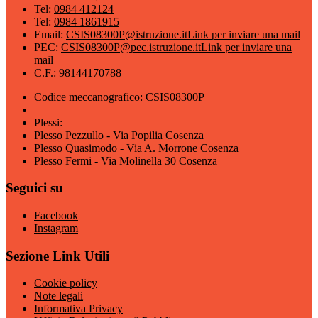
Tel:
0984 412124
Tel:
0984 1861915
Email:
CSIS08300P@istruzione.it
Link per inviare una mail
PEC:
CSIS08300P@pec.istruzione.it
Link per inviare una
mail
C.F.: 98144170788
Codice meccanografico: CSIS08300P
Plessi:
Plesso Pezzullo - Via Popilia Cosenza
Plesso Quasimodo - Via A. Morrone Cosenza
Plesso Fermi - Via Molinella 30 Cosenza
Seguici su
Facebook
Instagram
Sezione Link Utili
Cookie policy
Note legali
Informativa Privacy