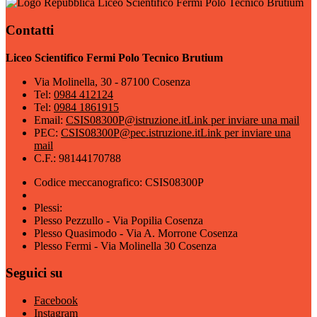
Liceo Scientifico Fermi Polo Tecnico Brutium
Contatti
Liceo Scientifico Fermi Polo Tecnico Brutium
Via Molinella, 30 - 87100 Cosenza
Tel:
0984 412124
Tel:
0984 1861915
Email:
CSIS08300P@istruzione.it
Link per inviare una mail
PEC:
CSIS08300P@pec.istruzione.it
Link per inviare una
mail
C.F.: 98144170788
Codice meccanografico: CSIS08300P
Plessi:
Plesso Pezzullo - Via Popilia Cosenza
Plesso Quasimodo - Via A. Morrone Cosenza
Plesso Fermi - Via Molinella 30 Cosenza
Seguici su
Facebook
Instagram