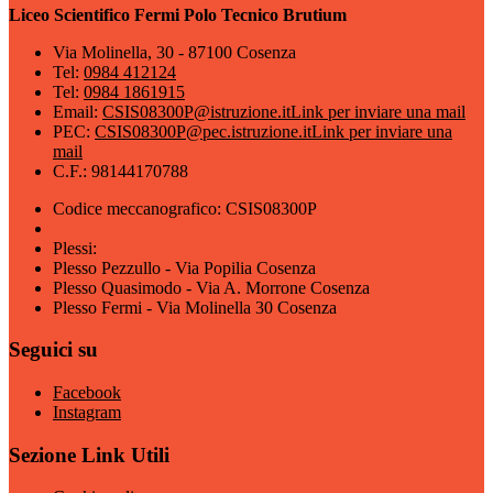
Liceo Scientifico Fermi Polo Tecnico Brutium
Via Molinella, 30 - 87100 Cosenza
Tel:
0984 412124
Tel:
0984 1861915
Email:
CSIS08300P@istruzione.it
Link per inviare una mail
PEC:
CSIS08300P@pec.istruzione.it
Link per inviare una
mail
C.F.: 98144170788
Codice meccanografico: CSIS08300P
Plessi:
Plesso Pezzullo - Via Popilia Cosenza
Plesso Quasimodo - Via A. Morrone Cosenza
Plesso Fermi - Via Molinella 30 Cosenza
Seguici su
Facebook
Instagram
Sezione Link Utili