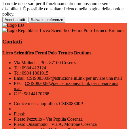
I cookie necessari per il funzionamento non possono essere
disabilitati. È possibile consultare l'elenco nella pagina della cookie
policy.
Accetta tutti
Salva le preferenze
Liceo Scientifico Fermi Polo Tecnico Brutium
Contatti
Liceo Scientifico Fermi Polo Tecnico Brutium
Via Molinella, 30 - 87100 Cosenza
Tel:
0984 412124
Tel:
0984 1861915
Email:
CSIS08300P@istruzione.it
Link per inviare una mail
PEC:
CSIS08300P@pec.istruzione.it
Link per inviare una
mail
C.F.: 98144170788
Codice meccanografico: CSIS08300P
Plessi:
Plesso Pezzullo - Via Popilia Cosenza
Plesso Quasimodo - Via A. Morrone Cosenza