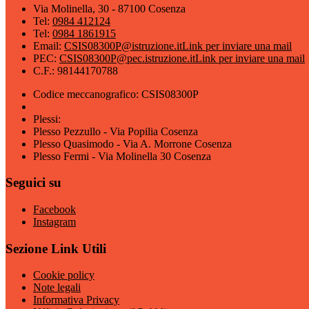
Via Molinella, 30 - 87100 Cosenza
Tel:
0984 412124
Tel:
0984 1861915
Email:
CSIS08300P@istruzione.it
Link per inviare una mail
PEC:
CSIS08300P@pec.istruzione.it
Link per inviare una mail
C.F.: 98144170788
Codice meccanografico: CSIS08300P
Plessi:
Plesso Pezzullo - Via Popilia Cosenza
Plesso Quasimodo - Via A. Morrone Cosenza
Plesso Fermi - Via Molinella 30 Cosenza
Seguici su
Facebook
Instagram
Sezione Link Utili
Cookie policy
Note legali
Informativa Privacy