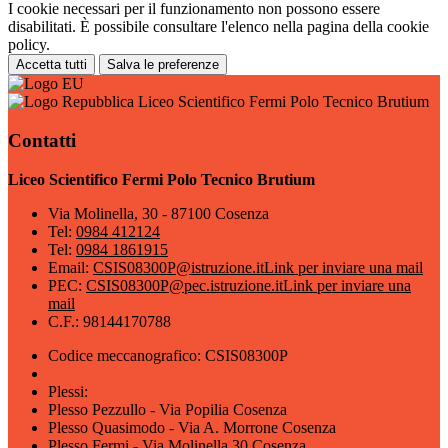
I cookie necessari per il funzionamento non possono essere
disabilitati. È possibile consultare l'elenco nella pagina della cookie
policy.
Accetta tutti
Salva le preferenze
Liceo Scientifico Fermi Polo Tecnico Brutium
Contatti
Liceo Scientifico Fermi Polo Tecnico Brutium
Via Molinella, 30 - 87100 Cosenza
Tel:
0984 412124
Tel:
0984 1861915
Email:
CSIS08300P@istruzione.it
Link per inviare una mail
PEC:
CSIS08300P@pec.istruzione.it
Link per inviare una
mail
C.F.: 98144170788
Codice meccanografico: CSIS08300P
Plessi:
Plesso Pezzullo - Via Popilia Cosenza
Plesso Quasimodo - Via A. Morrone Cosenza
Plesso Fermi - Via Molinella 30 Cosenza