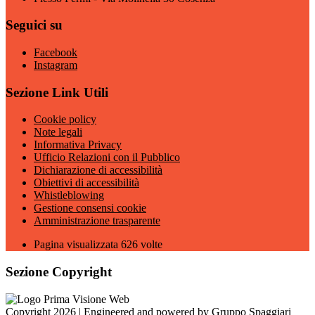
Seguici su
Facebook
Instagram
Sezione Link Utili
Cookie policy
Note legali
Informativa Privacy
Ufficio Relazioni con il Pubblico
Dichiarazione di accessibilità
Obiettivi di accessibilità
Whistleblowing
Gestione consensi cookie
Amministrazione trasparente
Pagina visualizzata
626
volte
Sezione Copyright
Copyright 2026 | Engineered and powered by Gruppo Spaggiari