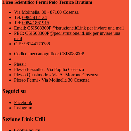
Liceo Scientifico Fermi Polo Tecnico Brutium
Via Molinella, 30 - 87100 Cosenza
Tel:
0984 412124
Tel:
0984 1861915
Email:
CSIS08300P@istruzione.it
Link per inviare una mail
PEC:
CSIS08300P@pec.istruzione.it
Link per inviare una
mail
C.F.: 98144170788
Codice meccanografico: CSIS08300P
Plessi:
Plesso Pezzullo - Via Popilia Cosenza
Plesso Quasimodo - Via A. Morrone Cosenza
Plesso Fermi - Via Molinella 30 Cosenza
Seguici su
Facebook
Instagram
Sezione Link Utili
Cookie policy