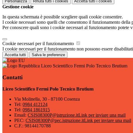
Personalizza
Rifiuta tutti
i cookies
Accetta tutti
i cookies
Gestione cookie
In questa schermata è possibile scegliere quali cookie consentire.
I cookie necessari sono quelli che consentono il funzionamento della pi
Per conoscere quali sono i cookie necessari al funzionamento potete v
Cookie necessari per il funzionamento
I cookie necessari per il funzionamento non possono essere disabilitati.
Accetta tutti
Salva le preferenze
Liceo Scientifico Fermi Polo Tecnico Brutium
Contatti
Liceo Scientifico Fermi Polo Tecnico Brutium
Via Molinella, 30 - 87100 Cosenza
Tel:
0984 412124
Tel:
0984 1861915
Email:
CSIS08300P@istruzione.it
Link per inviare una mail
PEC:
CSIS08300P@pec.istruzione.it
Link per inviare una mail
C.F.: 98144170788