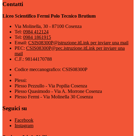
Contatti
Liceo Scientifico Fermi Polo Tecnico Brutium
Via Molinella, 30 - 87100 Cosenza
Tel:
0984 412124
Tel:
0984 1861915
Email:
CSIS08300P@istruzione.it
Link per inviare una mail
PEC:
CSIS08300P@pec.istruzione.it
Link per inviare una
mail
C.F.: 98144170788
Codice meccanografico: CSIS08300P
Plessi:
Plesso Pezzullo - Via Popilia Cosenza
Plesso Quasimodo - Via A. Morrone Cosenza
Plesso Fermi - Via Molinella 30 Cosenza
Seguici su
Facebook
Instagram