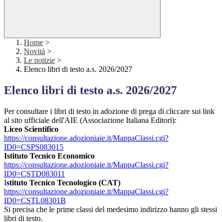
Home
>
Novità
>
Le notizie
>
Elenco libri di testo a.s. 2026/2027
Elenco libri di testo a.s. 2026/2027
Per consultare i libri di testo in adozione di prega di cliccare sui link
al sito ufficiale dell'AIE (Associazione Italiana Editori):
Liceo Scientifico
https://consultazione.
adozioniaie.it/MappaClassi.
cgi?
ID0=CSPS083015
Istituto Tecnico Economico
https://consultazione.
adozioniaie.it/MappaClassi.
cgi?
ID0=CSTD083011
I
stituto Tecnico Tecnologico (CAT)
https://consultazione.
adozioniaie.it/MappaClassi.
cgi?
ID0=CSTL08301B
Si precisa che le prime classi del medesimo indirizzo hanno gli stessi
libri di testo.