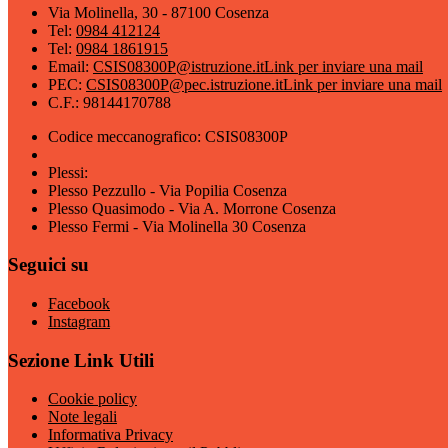
Via Molinella, 30 - 87100 Cosenza
Tel:
0984 412124
Tel:
0984 1861915
Email:
CSIS08300P@istruzione.it
Link per inviare una mail
PEC:
CSIS08300P@pec.istruzione.it
Link per inviare una mail
C.F.: 98144170788
Codice meccanografico: CSIS08300P
Plessi:
Plesso Pezzullo - Via Popilia Cosenza
Plesso Quasimodo - Via A. Morrone Cosenza
Plesso Fermi - Via Molinella 30 Cosenza
Seguici su
Facebook
Instagram
Sezione Link Utili
Cookie policy
Note legali
Informativa Privacy