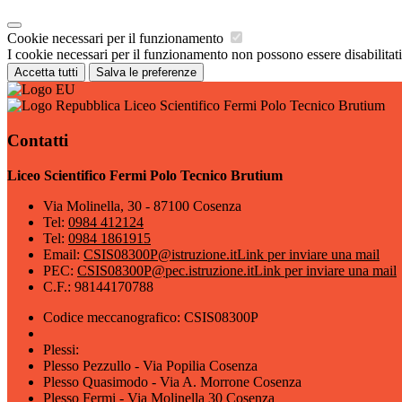
Cookie necessari per il funzionamento
I cookie necessari per il funzionamento non possono essere disabilitati.
Accetta tutti
Salva le preferenze
Liceo Scientifico Fermi Polo Tecnico Brutium
Contatti
Liceo Scientifico Fermi Polo Tecnico Brutium
Via Molinella, 30 - 87100 Cosenza
Tel:
0984 412124
Tel:
0984 1861915
Email:
CSIS08300P@istruzione.it
Link per inviare una mail
PEC:
CSIS08300P@pec.istruzione.it
Link per inviare una mail
C.F.: 98144170788
Codice meccanografico: CSIS08300P
Plessi:
Plesso Pezzullo - Via Popilia Cosenza
Plesso Quasimodo - Via A. Morrone Cosenza
Plesso Fermi - Via Molinella 30 Cosenza